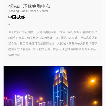
中国·成都
位于成都市核心地段，以鲁班奖标准精工打造，罕见的双子连廊式“黑钻
凯旋门” 造型，如同矗立云端的天际门廊，重达 1200 吨，整体高度达到 
206 米，其工程 难度可谓是西部之最。为区域内商务办公人群及消费群
提供全方位的商务+生活 配套服务，以多元业态打造独特全时商务生活
体验 MALL。