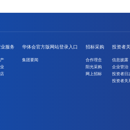
产业服务
华体会官方版网站登录入口
招标采购
投资者
产
集团要闻
合作理念
信息披露
业
阳光采购
企业管治
店
网上招标
投资者日
投资者关