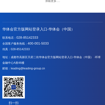
加载更多.....
华体会官方版网站登录入口-华体会（中国）
028-85142333
联系电话：
400-001-5033
全国客户服务热线：
传真：028-85142333
地址：成都市高新区天府二街华体会官方版网站登录入口-华体会（中国） ·环球
金融中心A座46楼
邮箱：leading@leading-group.cn
扫一扫