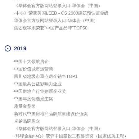
《华体会官方版网站登录入口-华体会（中国）

·中心》荣获美国LEED - CS 2009建筑预认证金级
华体会官方版网站登录入口-华体会（中国）

集团观字系荣获“中国产品品牌”TOP50
2019
中国十大领航房企
中国价值城市运营商
四川省地级市重点房企销售TOP1
中国最具公益影响力企业
中国房地产行业创新企业奖
中国年度优选雇主奖
质量金鼎奖
新时代中国房地产品牌质量建设价值奖
卓越品牌房企
《华体会官方版网站登录入口-华体会（中国）

·环球金融中心》获评中国建设工程鲁班奖（国家优质工程）